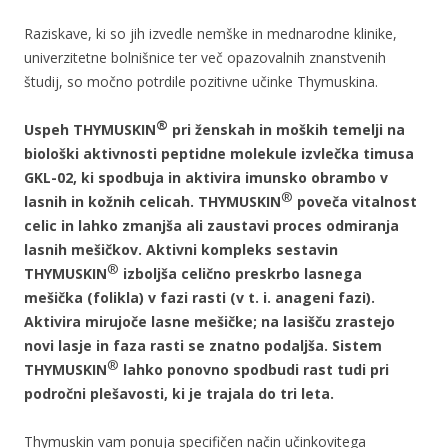
Raziskave, ki so jih izvedle nemške in mednarodne klinike,
univerzitetne bolnišnice ter več opazovalnih znanstvenih
študij, so močno potrdile pozitivne učinke Thymuskina.
®
Uspeh THYMUSKIN
pri ženskah in moških temelji na
biološki aktivnosti peptidne molekule izvlečka timusa
GKL-02, ki spodbuja in aktivira imunsko obrambo v
®
lasnih in kožnih celicah. THYMUSKIN
poveča vitalnost
celic in lahko zmanjša ali zaustavi proces odmiranja
lasnih mešičkov. Aktivni kompleks sestavin
®
THYMUSKIN
izboljša celično preskrbo lasnega
mešička (folikla) v fazi rasti (v t. i. anageni fazi).
Aktivira mirujoče lasne mešičke; na lasišču zrastejo
novi lasje in faza rasti se znatno podaljša. Sistem
®
THYMUSKIN
lahko ponovno spodbudi rast tudi pri
področni plešavosti, ki je trajala do tri leta.
Thymuskin vam ponuja specifičen način učinkovitega