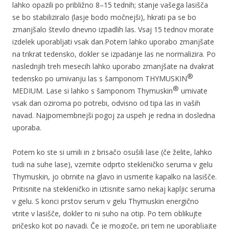
lahko opazili po približno 8–15 tednih; stanje vašega lasišča
se bo stabiliziralo (lasje bodo močnejši), hkrati pa se bo
zmanjšalo število dnevno izpadlih las. Vsaj 15 tednov morate
izdelek uporabljati vsak dan.Potem lahko uporabo zmanjšate
na trikrat tedensko, dokler se izpadanje las ne normalizira. Po
naslednjih treh mesecih lahko uporabo zmanjšate na dvakrat
®
tedensko po umivanju las s šamponom THYMUSKIN
®
MEDIUM. Lase si lahko s šamponom Thymuskin
umivate
vsak dan oziroma po potrebi, odvisno od tipa las in vaših
navad. Najpomembnejši pogoj za uspeh je redna in dosledna
uporaba.
Potem ko ste si umili in z brisačo osušili lase (če želite, lahko
tudi na suhe lase), vzemite odprto stekleničko seruma v gelu
Thymuskin, jo obrnite na glavo in usmerite kapalko na lasišče.
Pritisnite na stekleničko in iztisnite samo nekaj kapljic seruma
v gelu. S konci prstov serum v gelu Thymuskin energično
vtrite v lasišče, dokler to ni suho na otip. Po tem oblikujte
pričesko kot po navadi. Če je mogoče, pri tem ne uporabljajte