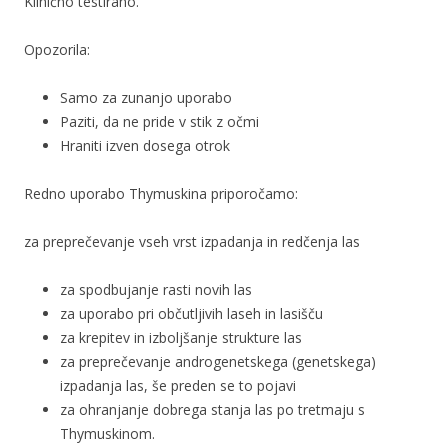
Klinično testirano.
Opozorila:
Samo za zunanjo uporabo
Paziti, da ne pride v stik z očmi
Hraniti izven dosega otrok
Redno uporabo Thymuskina priporočamo:
za preprečevanje vseh vrst izpadanja in redčenja las
za spodbujanje rasti novih las
za uporabo pri občutljivih laseh in lasišču
za krepitev in izboljšanje strukture las
za preprečevanje androgenetskega (genetskega)
izpadanja las, še preden se to pojavi
za ohranjanje dobrega stanja las po tretmaju s
Thymuskinom.