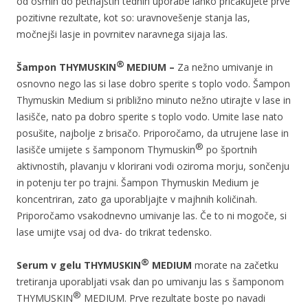
od osmih do petnajstih tednih uporabe lahko pričakujete prve
pozitivne rezultate, kot so: uravnovešenje stanja las,
močnejši lasje in povrnitev naravnega sijaja las.
®
Šampon THYMUSKIN
MEDIUM –
Za nežno umivanje in
osnovno nego las si lase dobro sperite s toplo vodo. Šampon
Thymuskin Medium si približno minuto nežno utirajte v lase in
lasišče, nato pa dobro sperite s toplo vodo. Umite lase nato
posušite, najbolje z brisačo. Priporočamo, da utrujene lase in
®
lasišče umijete s šamponom Thymuskin
po športnih
aktivnostih, plavanju v klorirani vodi oziroma morju, sončenju
in potenju ter po trajni. Šampon Thymuskin Medium je
koncentriran, zato ga uporabljajte v majhnih količinah.
Priporočamo vsakodnevno umivanje las. Če to ni mogoče, si
lase umijte vsaj od dva- do trikrat tedensko.
®
Serum v gelu THYMUSKIN
MEDIUM
morate na začetku
tretiranja uporabljati vsak dan po umivanju las s šamponom
®
THYMUSKIN
MEDIUM. Prve rezultate boste po navadi