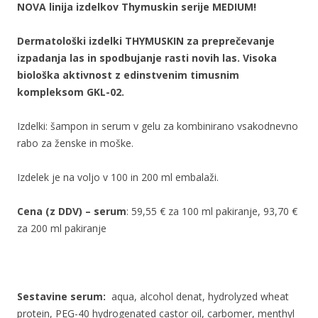
NOVA linija izdelkov Thymuskin serije MEDIUM!
Dermatološki izdelki THYMUSKIN za preprečevanje
izpadanja las in
spodbujanje
rasti novih las. Visoka
biološka aktivnost z edinstvenim timusnim
kompleksom GKL-02.
Izdelki: šampon in serum v gelu za kombinirano vsakodnevno
rabo za ženske in moške.
Izdelek je na voljo v 100 in 200 ml embalaži.
Cena (z DDV) – serum
: 59,55 € za 100 ml pakiranje, 93,70 €
za 200 ml pakiranje
Sestavine serum:
aqua, alcohol denat, hydrolyzed wheat
protein, PEG-40 hydrogenated castor oil, carbomer, menthyl