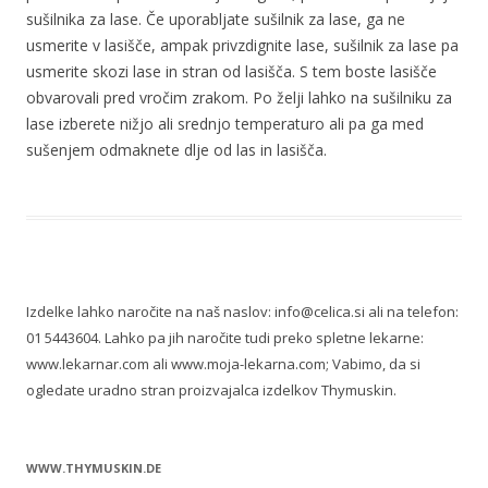
sušilnika za lase. Če uporabljate sušilnik za lase, ga ne
usmerite v lasišče, ampak privzdignite lase, sušilnik za lase pa
usmerite skozi lase in stran od lasišča. S tem boste lasišče
obvarovali pred vročim zrakom. Po želji lahko na sušilniku za
lase izberete nižjo ali srednjo temperaturo ali pa ga med
sušenjem odmaknete dlje od las in lasišča.
Izdelke lahko naročite na naš naslov: info@celica.si ali na telefon:
01 5443604. Lahko pa jih naročite tudi preko spletne lekarne:
www.lekarnar.com ali www.moja-lekarna.com; Vabimo, da si
ogledate uradno stran proizvajalca izdelkov Thymuskin.
WWW.THYMUSKIN.DE