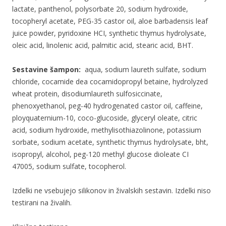
lactate, panthenol, polysorbate 20, sodium hydroxide,
tocopheryl acetate, PEG-35 castor oil, aloe barbadensis leaf
juice powder, pyridoxine HCI, synthetic thymus hydrolysate,
oleic acid, linolenic acid, palmitic acid, stearic acid, BHT.
Sestavine šampon:
aqua, sodium laureth sulfate, sodium
chloride, cocamide dea cocamidopropyl betaine, hydrolyzed
wheat protein, disodiumlaureth sulfosiccinate,
phenoxyethanol, peg-40 hydrogenated castor oil, caffeine,
ployquaternium-10, coco-glucoside, glyceryl oleate, citric
acid, sodium hydroxide, methylisothiazolinone, potassium
sorbate, sodium acetate, synthetic thymus hydrolysate, bht,
isopropyl, alcohol, peg-120 methyl glucose dioleate CI
47005, sodium sulfate, tocopherol.
Izdelki ne vsebujejo silikonov in živalskih sestavin. Izdelki niso
testirani na živalih.