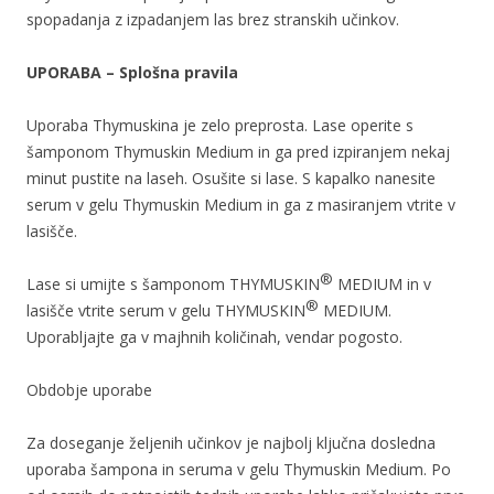
spopadanja z izpadanjem las brez stranskih učinkov.
UPORABA – Splošna pravila
Uporaba Thymuskina je zelo preprosta. Lase operite s
šamponom Thymuskin Medium in ga pred izpiranjem nekaj
minut pustite na laseh. Osušite si lase. S kapalko nanesite
serum v gelu Thymuskin Medium in ga z masiranjem vtrite v
lasišče.
®
Lase si umijte s šamponom THYMUSKIN
MEDIUM in v
®
lasišče vtrite serum v gelu THYMUSKIN
MEDIUM.
Uporabljajte ga v majhnih količinah, vendar pogosto.
Obdobje uporabe
Za doseganje željenih učinkov je najbolj ključna dosledna
uporaba šampona in seruma v gelu Thymuskin Medium. Po