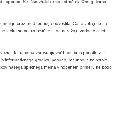
od pogodbe. Stroške vračila krije potrošnik. Omogočamo
remenijo brez predhodnega obvestila. Cene veljajo le na
 so lahko samo simbolične in ne odražajo vedno v celoti
zavezuje k trajnemu varovanju vaših osebnih podatkov. Ti
nja informativnega gradiva, ponudb, računov in za ostalo
nikov našega spletnega mesta v nobenem primeru ne bodo