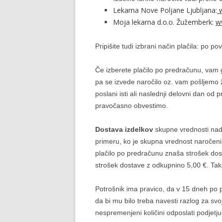
Lekarna Nove Poljane Ljubljana:
w
Moja lekarna d.o.o. Žužemberk:
w
Pripišite tudi izbrani način plačila: po p
Če izberete plačilo po predračunu, vam 
pa se izvede naročilo oz. vam pošljemo ž
poslani isti ali naslednji delovni dan o
pravočasno obvestimo.
Dostava izdelkov
skupne vrednosti nad 
primeru, ko je skupna vrednost naročenih 
plačilo po predračunu znaša strošek dost
strošek dostave z odkupnino 5,00 €. Takš
Potrošnik ima pravico, da v 15 dneh po 
da bi mu bilo treba navesti razlog za sv
nespremenjeni količini odposlati podjetj