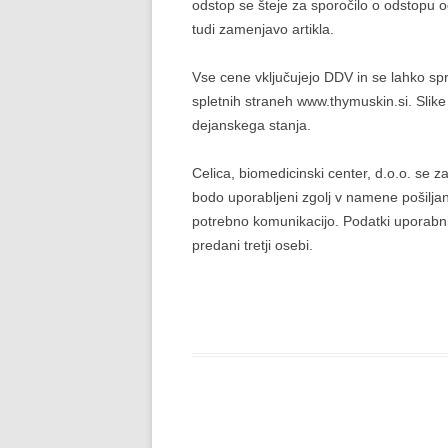
odstop se šteje za sporočilo o odstopu 
tudi zamenjavo artikla.
Vse cene vključujejo DDV in se lahko sp
spletnih straneh www.thymuskin.si. Slike
dejanskega stanja.
Celica, biomedicinski center, d.o.o. se 
bodo uporabljeni zgolj v namene pošilja
potrebno komunikacijo. Podatki uporab
predani tretji osebi.