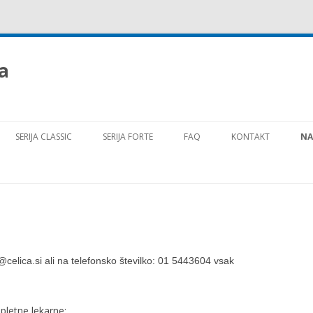
a
Preskoči na vsebino
SERIJA CLASSIC
SERIJA FORTE
FAQ
KONTAKT
NA
celica.si ali na telefonsko številko: 01 5443604 vsak
spletne lekarne: