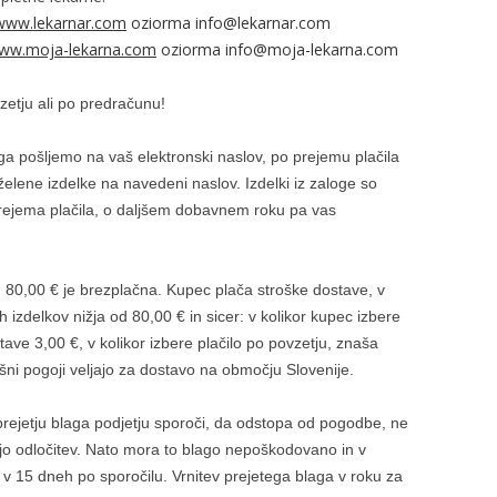
ww.lekarnar.com
oziorma info@lekarnar.com
ww.moja-lekarna.com
oziorma info@moja-lekarna.com
ovzetju ali po predračunu!
ga pošljemo na vaš elektronski naslov, po prejemu plačila
elene izdelke na navedeni naslov. Izdelki iz zaloge so
d prejema plačila, o daljšem dobavnem roku pa vas
80,00 € je brezplačna. Kupec plača stroške dostave, v
izdelkov nižja od 80,00 € in sicer: v kolikor kupec izbere
ave 3,00 €, v kolikor izbere plačilo po povzetju, znaša
ni pogoji veljajo za dostavo na območju Slovenije.
prejetju blaga podjetju sporoči, da odstopa od pogodbe, ne
ojo odločitev. Nato mora to blago nepoškodovano in v
u v 15 dneh po sporočilu. Vrnitev prejetega blaga v roku za