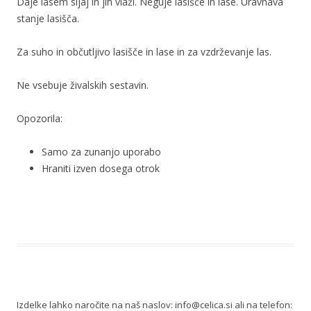
Daje lasem sijaj in jih vlaži. Neguje lasišče in lase. Uravnava
stanje lasišča.
Za suho in občutljivo lasišče in lase in za vzdrževanje las.
Ne vsebuje živalskih sestavin.
Opozorila:
Samo za zunanjo uporabo
Hraniti izven dosega otrok
Izdelke lahko naročite na naš naslov: info@celica.si ali na telefon: