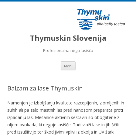
Thymuskin Slovenija
Profesionalna nega lasišča
Preskoči na vsebino
Meni
Balzam za lase Thymuskin
Namenjen je izboljšanju kvalitete razcepljenih, zlomljenih in
suhih ali pa zelo mastnih las pred nanosom preparata proti
izpadanju las. Mešanice aktivnih sestavin so obogatene z
oljem avokada, ki neguje lasišče. Tudi vlaži lase in jih ščiti
pred izsušitvijo ter škodljivimi vplivi iz okolja in UV žarki