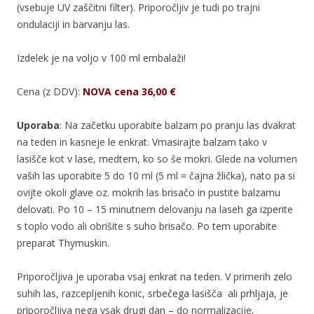
(vsebuje UV zaščitni filter). Priporočljiv je tudi po trajni
ondulaciji in barvanju las.
Izdelek je na voljo v 100 ml embalaži!
Cena (z DDV):
NOVA cena 36,00 €
Uporaba
: Na začetku uporabite balzam po pranju las dvakrat
na teden in kasneje le enkrat. Vmasirajte balzam tako v
lasišče kot v lase, medtem, ko so še mokri. Glede na volumen
vaših las uporabite 5 do 10 ml (5 ml = čajna žlička), nato pa si
ovijte okoli glave oz. mokrih las brisačo in pustite balzamu
delovati. Po 10 – 15 minutnem delovanju na laseh ga izperite
s toplo vodo ali obrišite s suho brisačo. Po tem uporabite
preparat Thymuskin.
Priporočljiva je uporaba vsaj enkrat na teden. V primerih zelo
suhih las, razcepljenih konic, srbečega lasišča ali prhljaja, je
priporočljiva nega vsak drugi dan – do normalizacije.