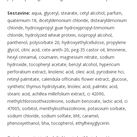
Sestavine:
aqua, glyceryl, stearate, cetyl alcohol, parfum,
quaternium-18, dicetyldimonium chloride, distearyldimonium
chloride, hydroxypropyl guar hydroxypropyl-trimonium
chloride, hydrolyzed wheat protein, isopropyl alcohol,
panthenol, polysorbate 20, hydroxyethylcellulose, propylene
glycol, citric acid, cete-areth-20, peg-35 castor oil, limonene,
hexyl cinnamal, coumarin, magnesium nitrate, sodium
hydroxide, tocopheryl acetate, benzyl alcohol, hypericum
perforatium extract, linolenic acid, oleic acid, pyrodixine hci,
retinyl palmitate, calendula officinalis flower extract, glucose,
synthetic thymus hydrolysate, linoleic acid, palmitic acid,
stearic acid, achillea millefolium extract, ci 42090,
methylchloroisothiazolinone, sodium benzoate, lactic acid, ci
47005, sorbitol, menthylisothiazolinone, potassium sorbate,
sodium chloride, sodium solfate, bht, caramel,
phenoxyethanol, bha, tocopherol, ethylhexyglycerin.